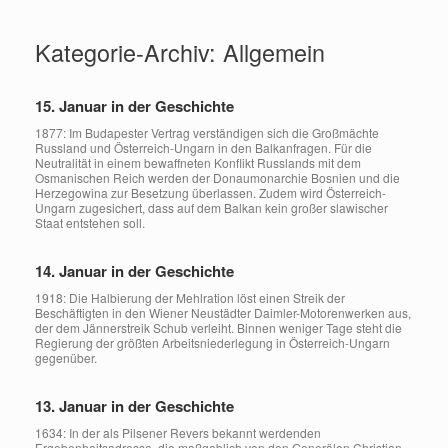
Zum
Inhalt
Kategorie-Archiv:
Allgemein
springen
15. Januar in der Geschichte
1877: Im Budapester Vertrag verständigen sich die Großmächte
Russland und Österreich-Ungarn in den Balkanfragen. Für die
Neutralität in einem bewaffneten Konflikt Russlands mit dem
Osmanischen Reich werden der Donaumonarchie Bosnien und die
Herzegowina zur Besetzung überlassen. Zudem wird Österreich-
Ungarn zugesichert, dass auf dem Balkan kein großer slawischer
Staat entstehen soll.
14. Januar in der Geschichte
1918: Die Halbierung der Mehlration löst einen Streik der
Beschäftigten in den Wiener Neustädter Daimler-Motorenwerken aus,
der dem Jännerstreik Schub verleiht. Binnen weniger Tage steht die
Regierung der größten Arbeitsniederlegung in Österreich-Ungarn
gegenüber.
13. Januar in der Geschichte
1634: In der als Pilsener Revers bekannt werdenden
Ergebenheitsadresse, die maßgeblich von den Generälen Christian