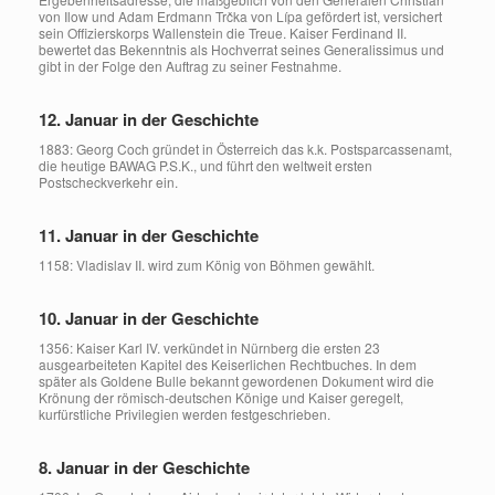
von Ilow und Adam Erdmann Trčka von Lípa gefördert ist, versichert
sein Offizierskorps Wallenstein die Treue. Kaiser Ferdinand II.
bewertet das Bekenntnis als Hochverrat seines Generalissimus und
gibt in der Folge den Auftrag zu seiner Festnahme.
12. Januar in der Geschichte
1883: Georg Coch gründet in Österreich das k.k. Postsparcassenamt,
die heutige BAWAG P.S.K., und führt den weltweit ersten
Postscheckverkehr ein.
11. Januar in der Geschichte
1158: Vladislav II. wird zum König von Böhmen gewählt.
10. Januar in der Geschichte
1356: Kaiser Karl IV. verkündet in Nürnberg die ersten 23
ausgearbeiteten Kapitel des Keiserlichen Rechtbuches. In dem
später als Goldene Bulle bekannt gewordenen Dokument wird die
Krönung der römisch-deutschen Könige und Kaiser geregelt,
kurfürstliche Privilegien werden festgeschrieben.
8. Januar in der Geschichte