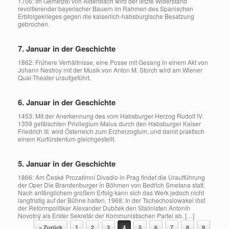
1706: Im Gemetzel von Aidenbach wird der letzte Widerstand
revoltierender bayerischer Bauern im Rahmen des Spanischen
Erbfolgekrieges gegen die kaiserlich-habsburgische Besatzung
gebrochen.
7. Januar in der Geschichte
1862: Frühere Verhältnisse, eine Posse mit Gesang in einem Akt von
Johann Nestroy mit der Musik von Anton M. Storch wird am Wiener
Quai-Theater uraufgeführt.
6. Januar in der Geschichte
1453: Mit der Anerkennung des vom Habsburger Herzog Rudolf IV.
1359 gefälschten Privilegium Maius durch den Habsburger Kaiser
Friedrich III. wird Österreich zum Erzherzogtum, und damit praktisch
einem Kurfürstentum gleichgestellt.
5. Januar in der Geschichte
1866: Am České Prozatímní Divadlo in Prag findet die Uraufführung
der Oper Die Brandenburger in Böhmen von Bedřich Smetana statt.
Nach anfänglichem großem Erfolg kann sich das Werk jedoch nicht
langfristig auf der Bühne halten. 1968: In der Tschechoslowakei löst
der Reformpolitiker Alexander Dubček den Stalinisten Antonín
Novotný als Erster Sekretär der Kommunistischen Partei ab. […]
Beitragsnavigation
« Zurück
1
2
3
4
5
6
7
8
9