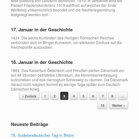
fede pubblica von Giovanni Bononcini. 1919: In Versailles wird die
Pariser Friedenskonferenz 1919 eröffnet, auf welcher der Erste
Weltkrieg völkerrechtlich beendet und die Nachkriegsordnung
festgelegt werden soll.
17. Januar in der Geschichte
1424: Die sechs Kurfürsten des Heiligen Römischen Reiches
verbünden sich im Binger Kurverein, um stärkeren Einfluss auf die
Reichspolitik auszuüben.
16. Januar in der Geschichte
1864: Das Kaisertum Österreich und Preußen stellen Dänemark ein
auf 48 Stunden befristetes Ultimatum, die Novemberverfassung
aufzuheben und das Herzogtum Schleswig zu räumen. Da Dänemark
darauf nicht reagiert, kommt es wenige Tage später zum Deutsch-
Dänischen Krieg.
Beitragsnavigation
« Zurück
1
2
3
4
5
6
7
8
…
15
Weiter »
Neueste Beiträge
76. Sudetendeutscher Tag in Brünn