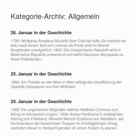
Zum
Inhalt
Kategorie-Archiv:
Allgemein
springen
26. Januar in der Geschichte
1790: Wolfgang Amadeus Mozarts Oper Così fan tutte (So machen es
alle) nach einem Text von Lorenzo da Ponte wird im Wiener
Burgtheater uraufgeführt. 1802: Die Cisalpinische Republik wird in
Italienische Republik umbenannt und wählt Napoleon Bonaparte zu
ihrem Präsidenten.
25. Januar in der Geschichte
1884: Am Theater an der Wien in Wien erfolgt die Uraufführung der
Operette Gasparone von Karl Millöcker.
24. Januar in der Geschichte
1458: Die ungarischen Magnaten wählen Matthias Corvinus zum
König im Königreich Ungarn. 1634: Kaiser Ferdinand II. entlässt den
Herzog von Friedland, Albrecht Wenzel Eusebius von Waldstein, als
Kommandeur der kaiserlichen Truppen im Dreißigjährigen Krieg,
nachdem dieser in Verdacht geraten ist, einen Putsch zu planen.