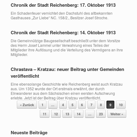
Chronik der Stadt Reichenberg: 17. Oktober 1913
Ein Schadenfeuer vernichtet den Dachstuhl des altbekannten
Gasthauses „Zur Liebe“ NC. 158/2., Besitzer Josef Stroche.
Chronik der Stadt Reichenberg: 14. Oktober 1913
Die Gemeinnützige Baugesellschaft beschließt unter dem Vorsitze
des Herrn Josef Lammel unter Verwahrung eines Teiles der
Mitglieder ihre Auflösung und die Verteilung des Vermögens an ihre
Mitglieder.
Chrastava – Kratzau: neuer Beitrag unter Gemeinden
veröffentlicht
Eine ebensolange Geschichte wie Reichenberg weist auch Kratzau
aus. Um 1352 wurde der Ort erstmals erwähnt, der durch
EInwanderer aus dem Sächsischen einen eersten Aufschwung
erlebte. Jetzt ist der Beitrag über Kratzau veröffentlicht.
Beitragsnavigation
« Zurück
1
…
4
5
6
7
8
9
10
11
12
13
14
…
23
Weiter »
Neueste Beiträge