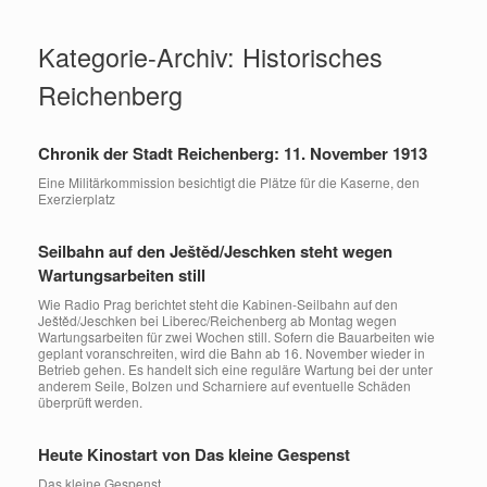
Zum
Inhalt
Kategorie-Archiv:
Historisches
springen
Reichenberg
Chronik der Stadt Reichenberg: 11. November 1913
Eine Militärkommission besichtigt die Plätze für die Kaserne, den
Exerzierplatz
Seilbahn auf den Ještěd/Jeschken steht wegen
Wartungsarbeiten still
Wie Radio Prag berichtet steht die Kabinen-Seilbahn auf den
Ještěd/Jeschken bei Liberec/Reichenberg ab Montag wegen
Wartungsarbeiten für zwei Wochen still. Sofern die Bauarbeiten wie
geplant voranschreiten, wird die Bahn ab 16. November wieder in
Betrieb gehen. Es handelt sich eine reguläre Wartung bei der unter
anderem Seile, Bolzen und Scharniere auf eventuelle Schäden
überprüft werden.
Heute Kinostart von Das kleine Gespenst
Das kleine Gespenst